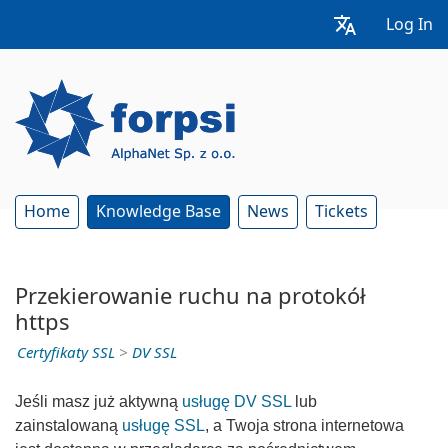
Log In
Home
Knowledge Base
News
Tickets
Przekierowanie ruchu na protokół
https
Certyfikaty SSL
>
DV SSL
Jeśli masz już aktywną
usługę DV SSL
lub
zainstalowaną
usługę SSL
, a Twoja strona internetowa