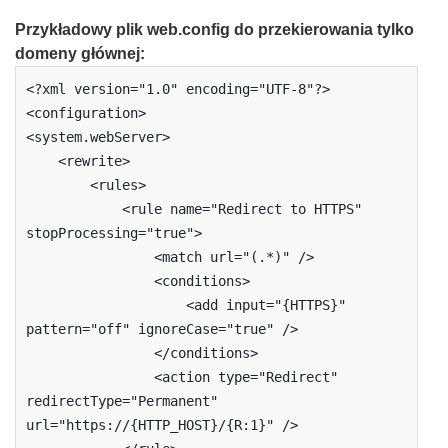
Przykładowy plik web.config do przekierowania tylko
domeny głównej
:
<?xml version="1.0" encoding="UTF-8"?>

<configuration>

<system.webServer>

    <rewrite>

        <rules>

            <rule name="Redirect to HTTPS" 
stopProcessing="true">

                <match url="(.*)" />

                <conditions>

                    <add input="{HTTPS}" 
pattern="off" ignoreCase="true" />

                </conditions>

                <action type="Redirect" 
redirectType="Permanent" 
url="https://{HTTP_HOST}/{R:1}" />
