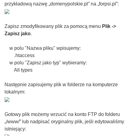
przykładową nazwę „domenypolskie.pl” na „forpsi.pl”
:
Zapisz zmodyfikowany plik
za pomocą menu
Plik ->
Zapisz jako
.
w polu "Nazwa pliku" wpisujemy:
.htaccess
w polu "Zapisz jako typ" wybieramy:
All types
Następnie zapisujemy plik w folderze na komputerze
lokalnym:
G
otowy plik możemy wrzucić na konto FTP do folderu
„/www/” lub nadpisać oryginalny plik, jeśli edytowaliśmy
istniejący
: