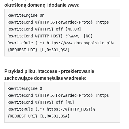
określoną domenę i dodanie www:
RewriteEngine On

RewriteCond %{HTTP:X-Forwarded-Proto} !https

RewriteCond %{HTTPS} off [NC,OR]

RewriteCond %{HTTP_HOST} !^www\. [NC]

RewriteRule (.*) https://www.domenypolskie.pl%
{REQUEST_URI} [L,R=301,QSA]
Przykład pliku .htaccess - przekierowanie
zachowujące domenę/alias w adresie
:
RewriteEngine O

RewriteCond %{HTTP:X-Forwarded-Proto} !https

RewriteCond %{HTTPS} off [NC]

RewriteRule (.*) https://%{HTTP_HOST}%
{REQUEST_URI} [L,R=301,QSA]