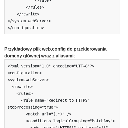
            </rule>

        </rules>

    </rewrite>

</system.webServer>

</configuration> 
Przykładowy plik web.config do przekierowania
domeny głównej wraz z aliasami
:
<?xml version="1.0" encoding="UTF-8"?>

<configuration>

<system.webServer>

  <rewrite>

    <rules>

      <rule name="Redirect to HTTPS" 
stopProcessing="true">

        <match url="(.*)" />

        <conditions logicalGrouping="MatchAny">

          <add input="{HTTPS}" pattern="off" 