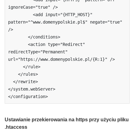
ignoreCase="true" />

          <add input="{HTTP_HOST}" 
pattern="^www.domenypolskie.pl$" negate="true" 
/>

        </conditions>

        <action type="Redirect" 
redirectType="Permanent" 
url="https://www.domenypolskie.pl/{R:1}" />

      </rule>

    </rules>

  </rewrite>

</system.webServer>

</configuration>
Ustawianie przekierowania na https przy użyciu pliku
.htaccess