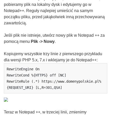
pobieramy plik na lokalny dysk i edytujemy go w
Notepad++. Reguły najlepiej umieścić na samym
początku pliku, przed jakąkolwiek inną przechowywaną
zawartością
.
Jeśli plik nie istnieje, utwórz nowy plik w Notepad ++ za
pomocą menu
Plik -> Nowy
.
Kopiujemy wszystkie trzy linie z pierwszego przykładu
dla wersji PHP 5.x, 7.x i wklejamy je do Notepad++
:
RewriteEngine On

RewriteCond %{HTTPS} off [NC]

RewriteRule (.*) https://www.domenypolskie.pl%
{REQUEST_URI} [L,R=301,QSA]
Teraz w Notepad ++, w trzeciej linii, zmienimy