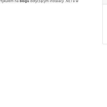
rtykułem na
blogu
dotyczącym instalacji .NET'a w