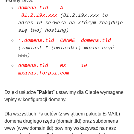
rekordy DNS:
domena.tld A
81.2.19x.xxx
(81.2.19x.xxx to
adres IP serwera na którym znajduje
się twój hosting)
*.domena.tld CNAME domena.tld
(zamiast * (gwiazdki) można użyć
www)
domena.tld MX 10
mxavas.forpsi.com
Dzięki usłudze "
Pakiet
" ustawimy dla Ciebie wymagane
wpisy w konfiguracji domeny.
Dla wszystkich Pakietów (z wyjątkiem pakietu E-MAIL)
domena drugiego rzędu (domain.tld) oraz subdomena
www (www.domain.tld) powinny wskazywać na nasz