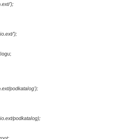
xt/');
.ext/');
logu;
ext/podkatalog');
o.ext/podkatalog);
root;