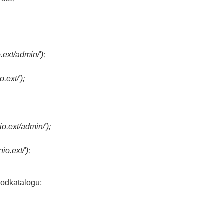
ext/admin/');
ext/');
.ext/admin/');
o.ext/');
podkatalogu;