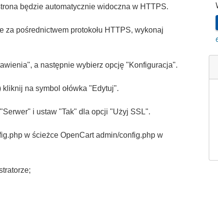
 strona będzie automatycznie widoczna w HTTPS.
ie za pośrednictwem protokołu HTTPS, wykonaj
awienia", a następnie wybierz opcję "Konfiguracja".
 kliknij na symbol ołówka "Edytuj".
Serwer" i ustaw "Tak" dla opcji "Użyj SSL".
nfig.php w ścieżce OpenCart admin/config.php w
tratorze;