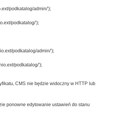
ext/podkatalog/admin/');
ext/podkatalog/');
.ext/podkatalog/admin/');
o.ext/podkatalog/');
tyfikatu, CMS nie będzie widoczny w HTTP lub
zie ponowne edytowanie ustawień do stanu