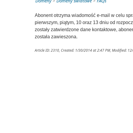
Domeny
>
Domeny światowe
>
FAQs
Abonent otrzyma wiadomość e-mail w celu sp
pierwszym, piątym, 10 oraz 13 dniu od rozpoczę
zostały zatwierdzone dane kontaktowe, abonen
została zawieszona.
Article ID: 2310
,
Created: 1/30/2014 at 2:47 PM
,
Modified: 12