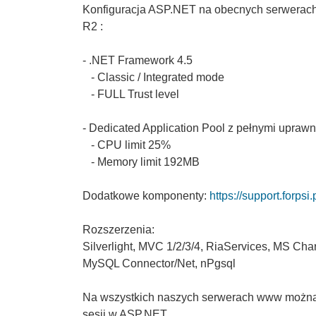
Konfiguracja ASP.NET na obecnych serwerac
R2 :
- .NET Framework 4.5
- Classic / Integrated mode
- FULL Trust level
- Dedicated Application Pool z pełnymi uprawn
- CPU limit 25%
- Memory limit 192MB
Dodatkowe komponenty:
https://support.forpsi
Rozszerzenia:
Silverlight, MVC 1/2/3/4, RiaServices, MS 
MySQL Connector/Net, nPgsql
Na
wszystkich naszych
serwerach www
możn
sesji
w ASP.NET.