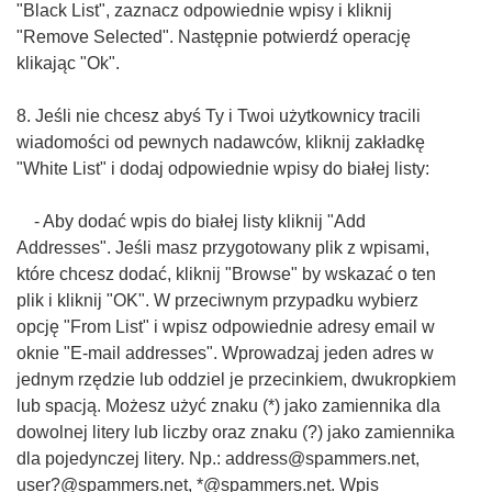
"Black List", zaznacz odpowiednie wpisy i kliknij
"Remove Selected". Następnie potwierdź operację
klikając "Ok".
8. Jeśli nie chcesz abyś Ty i Twoi użytkownicy tracili
wiadomości od pewnych nadawców, kliknij zakładkę
"White List" i dodaj odpowiednie wpisy do białej listy:
- Aby dodać wpis do białej listy kliknij "Add
Addresses". Jeśli masz przygotowany plik z wpisami,
które chcesz dodać, kliknij "Browse" by wskazać o ten
plik i kliknij "OK". W przeciwnym przypadku wybierz
opcję "From List" i wpisz odpowiednie adresy email w
oknie "E-mail addresses". Wprowadzaj jeden adres w
jednym rzędzie lub oddziel je przecinkiem, dwukropkiem
lub spacją. Możesz użyć znaku (*) jako zamiennika dla
dowolnej litery lub liczby oraz znaku (?) jako zamiennika
dla pojedynczej litery. Np.: address@spammers.net,
user?@spammers.net, *@spammers.net. Wpis