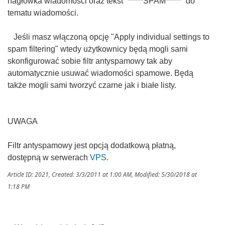
nagłówka wiadomości oraz tekst "*****SPAM*****" do
tematu wiadomości.
Jeśli masz włączoną opcję "Apply individual settings to
spam filtering" wtedy użytkownicy będą mogli sami
skonfigurować sobie filtr antyspamowy tak aby
automatycznie usuwać wiadomości spamowe. Będą
także mogli sami tworzyć czarne jak i białe listy.
UWAGA
Filtr antyspamowy jest opcją dodatkową płatną,
dostępną w serwerach
VPS
.
Article ID: 2021
,
Created: 3/3/2011 at 1:00 AM
,
Modified: 5/30/2018 at
1:18 PM