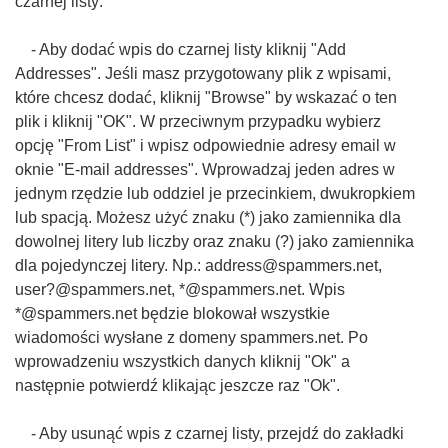
czarnej listy:
- Aby dodać wpis do czarnej listy kliknij "Add
Addresses". Jeśli masz przygotowany plik z wpisami,
które chcesz dodać, kliknij "Browse" by wskazać o ten
plik i kliknij "OK". W przeciwnym przypadku wybierz
opcję "From List" i wpisz odpowiednie adresy email w
oknie "E-mail addresses". Wprowadzaj jeden adres w
jednym rzędzie lub oddziel je przecinkiem, dwukropkiem
lub spacją. Możesz użyć znaku (*) jako zamiennika dla
dowolnej litery lub liczby oraz znaku (?) jako zamiennika
dla pojedynczej litery. Np.: address@spammers.net,
user?@spammers.net, *@spammers.net. Wpis
*@spammers.net będzie blokował wszystkie
wiadomości wysłane z domeny spammers.net. Po
wprowadzeniu wszystkich danych kliknij "Ok" a
następnie potwierdź klikając jeszcze raz "Ok".
- Aby usunąć wpis z czarnej listy, przejdź do zakładki