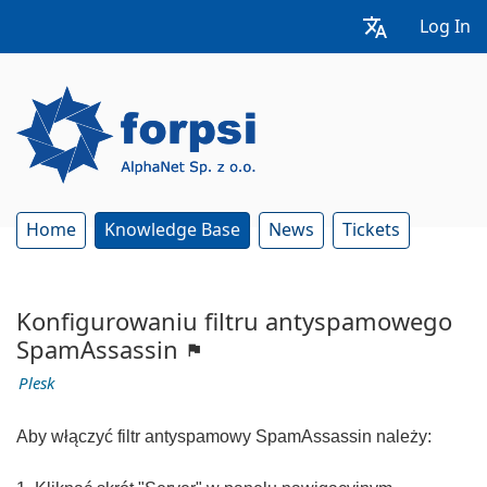
Log In
Home
Knowledge Base
News
Tickets
Konfigurowaniu filtru antyspamowego
SpamAssassin
Plesk
Aby włączyć filtr antyspamowy SpamAssassin należy: