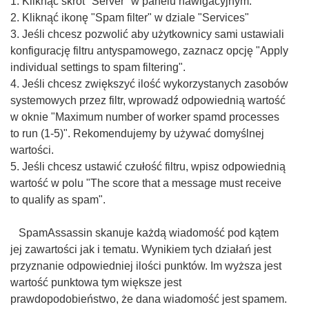
1. Kliknąć skrót "Server" w panelu nawigacyjnym.
2. Kliknąć ikonę "Spam filter" w dziale "Services"
3. Jeśli chcesz pozwolić aby użytkownicy sami ustawiali
konfigurację filtru antyspamowego, zaznacz opcję "Apply
individual settings to spam filtering".
4. Jeśli chcesz zwiększyć ilość wykorzystanych zasobów
systemowych przez filtr, wprowadź odpowiednią wartość
w oknie "Maximum number of worker spamd processes
to run (1-5)". Rekomendujemy by używać domyślnej
wartości.
5. Jeśli chcesz ustawić czułość filtru, wpisz odpowiednią
wartość w polu "The score that a message must receive
to qualify as spam".
SpamAssassin skanuje każdą wiadomość pod kątem
jej zawartości jak i tematu. Wynikiem tych działań jest
przyznanie odpowiedniej ilości punktów. Im wyższa jest
wartość punktowa tym większe jest
prawdopodobieństwo, że dana wiadomość jest spamem.