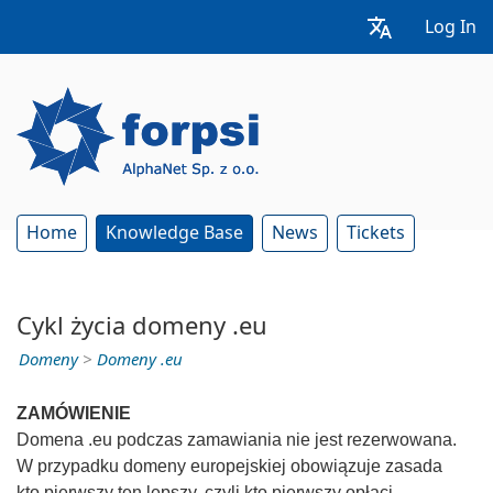
Log In
Home
Knowledge Base
News
Tickets
Cykl życia domeny .eu
Domeny
>
Domeny .eu
ZAMÓWIENIE
Domena .eu podczas zamawiania nie jest rezerwowana.
W przypadku domeny europejskiej obowiązuje zasada
kto pierwszy ten lepszy, czyli kto pierwszy opłaci