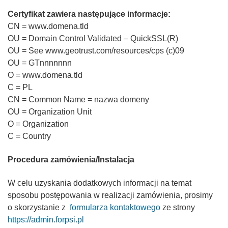
Certyfikat zawiera następujące informacje:
CN = www.domena.tld
OU = Domain Control Validated – QuickSSL(R)
OU = See www.geotrust.com/resources/cps (c)09
OU = GTnnnnnnn
O = www.domena.tld
C = PL
CN = Common Name = nazwa domeny
OU = Organization Unit
O = Organization
C = Country
Procedura zamówienia/Instalacja
W celu uzyskania dodatkowych informacji na temat
sposobu postępowania w realizacji zamówienia, prosimy
o skorzystanie z
formularza kontaktowego
ze strony
https://admin.forpsi.pl