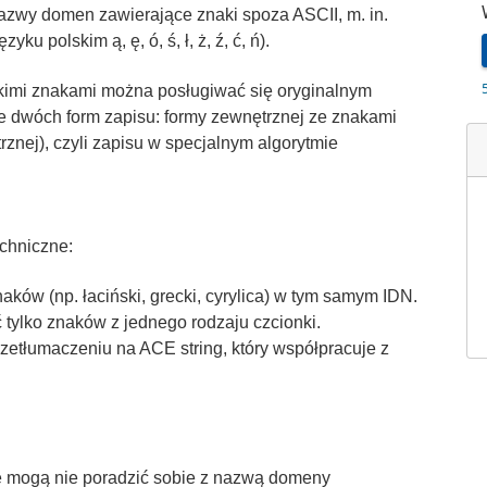
azwy domen zawierające znaki spoza ASCII, m. in.
u polskim ą, ę, ó, ś, ł, ż, ź, ć, ń).
skimi znakami można posługiwać się oryginalnym
e dwóch form zapisu: formy zewnętrznej ze znakami
rznej), czyli zapisu w specjalnym algorytmie
chniczne:
ków (np. łaciński, grecki, cyrylica) w tym samym IDN.
tylko znaków z jednego rodzaju czcionki.
zetłumaczeniu na ACE string, który współpracuje z
je mogą nie poradzić sobie z nazwą domeny