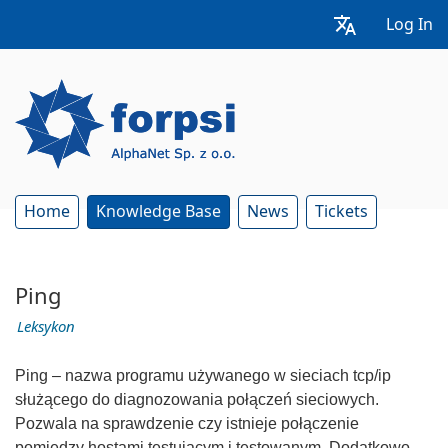
Log In
Home
Knowledge Base
News
Tickets
Ping
Leksykon
Ping – nazwa programu używanego w sieciach tcp/ip
służącego do diagnozowania połączeń sieciowych.
Pozwala na sprawdzenie czy istnieje połączenie
pomiędzy hostami testującym i testowanym. Dodatkowo