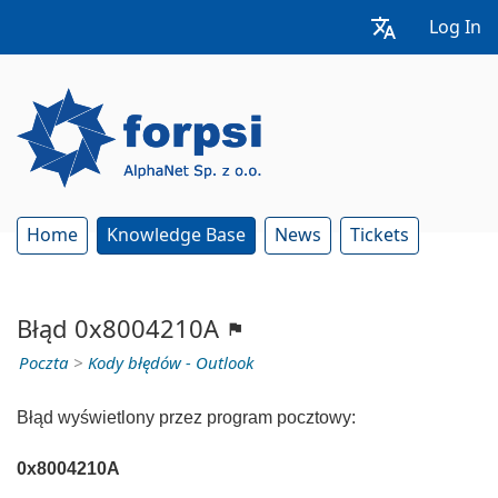
Log In
Home
Knowledge Base
News
Tickets
Błąd 0x8004210A
Poczta
>
Kody błędów - Outlook
Błąd wyświetlony przez program pocztowy:
0x8004210A